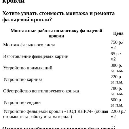
кровли
Хотите узнать стоимость монтажа и ремонта
фальцевой кровли?
Монтажные работы по монтажу фальцевой
Цена
кровли
750 р./
Монтаж фальцевого листа
м2
65 р./
Изготовление фальцевых картин
м2
380 р.
Устройство примыканий
за п.м.
220 р.
Устройство карниза
за п.м.
780 р.
Обустройство вентилируемого конька
за п.м.
500 р.
Устройство ендовы
за п.м.
Устройство фальцевой кровли «ПОД КЛЮЧ» (общая
2200 р./
стоимость за работу и за материал)
м2
Основные особенности установки фальцевой