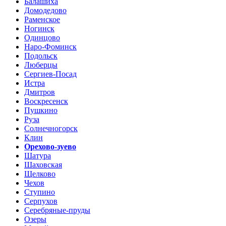
Балашиха
Домодедово
Раменское
Ногинск
Одинцово
Наро-Фоминск
Подольск
Люберцы
Сергиев-Посад
Истра
Дмитров
Воскресенск
Пушкино
Руза
Солнечногорск
Клин
Орехово-зуево
Шатура
Шаховская
Щелково
Чехов
Ступино
Серпухов
Серебряные-пруды
Озеры